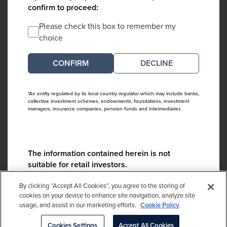
confirm to proceed:
Please check this box to remember my
choice
DECLINE
*An entity regulated by its local country regulator which may include banks,
collective investment schemes, endowments, foundations, investment
managers, insurance companies, pension funds and intermediaries
The information contained herein is not
suitable for retail investors.
Please contact us if you have any questions:
By clicking “Accept All Cookies”, you agree to the storing of
ContactCA@cambridgeassociates.com
cookies on your device to enhance site navigation, analyze site
usage, and assist in our marketing efforts.
Cookie Policy
If you clicked decline in error, please
click here
Cookies Settings
Accept All Cookies